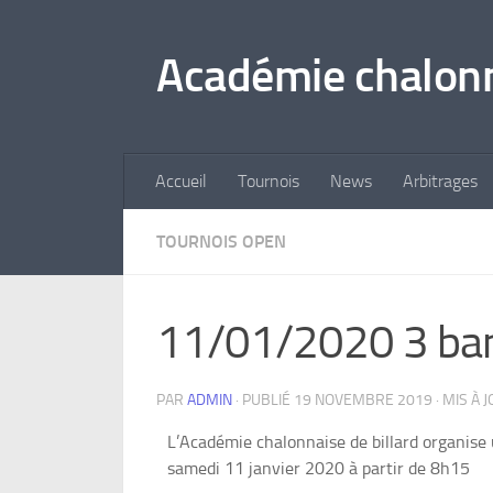
Skip to content
Académie chalonn
Accueil
Tournois
News
Arbitrages
TOURNOIS OPEN
11/01/2020 3 ba
PAR
ADMIN
· PUBLIÉ
19 NOVEMBRE 2019
· MIS À 
L’Académie chalonnaise de billard organise 
samedi 11 janvier 2020 à partir de 8h15