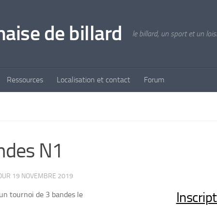
aise de billard
le billard, un sport et un lois
Ressources
Localisation et contact
Forum
ndes N1
JOUR
19 NOVEMBRE 2019
Inscript
un tournoi de 3 bandes le