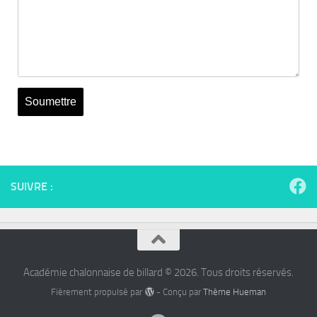
SUIVRE :
Académie chalonnaise de billard © 2026. Tous droits réservés.
Fièrement propulsé par
- Conçu par
Thème Hueman