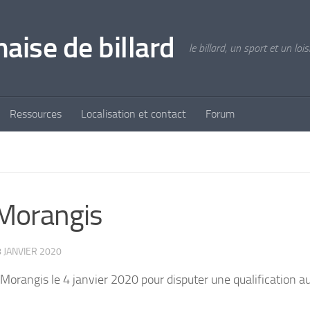
aise de billard
le billard, un sport et un lois
Ressources
Localisation et contact
Forum
 Morangis
8 JANVIER 2020
à Morangis le 4 janvier 2020 pour disputer une qualification 