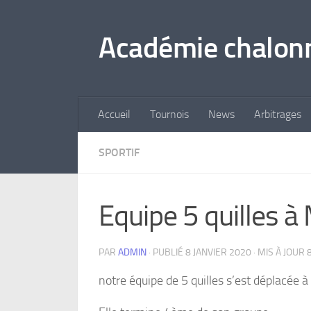
Skip to content
Académie chalonn
Accueil
Tournois
News
Arbitrages
SPORTIF
Equipe 5 quilles à
PAR
ADMIN
· PUBLIÉ
8 JANVIER 2020
· MIS À JOUR
notre équipe de 5 quilles s’est déplacée 