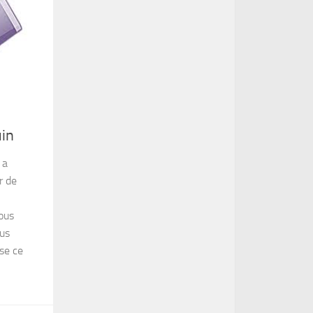
uin
 a
r de
ous
ous
se ce