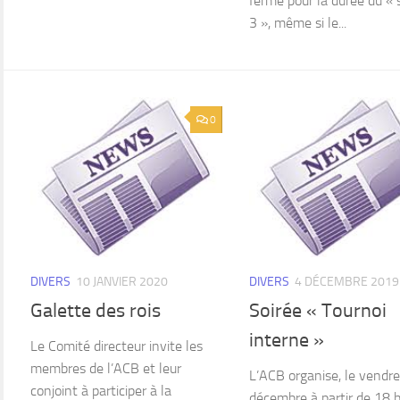
fermé pour la durée du « 
3 », même si le...
0
DIVERS
10 JANVIER 2020
DIVERS
4 DÉCEMBRE 2019
Galette des rois
Soirée « Tournoi
interne »
Le Comité directeur invite les
membres de l’ACB et leur
L’ACB organise, le vendre
conjoint à participer à la
décembre à partir de 18 