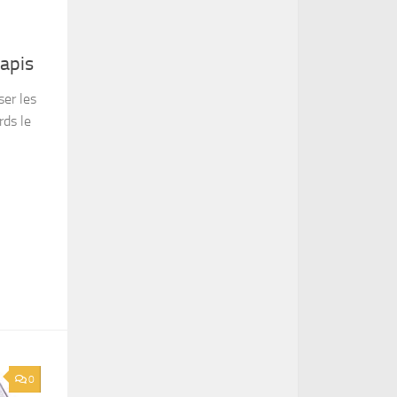
apis
er les
rds le
0