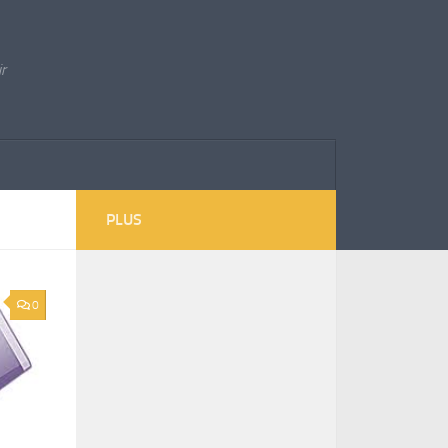
ir
PLUS
0