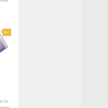
stade
1
di 20
heures,