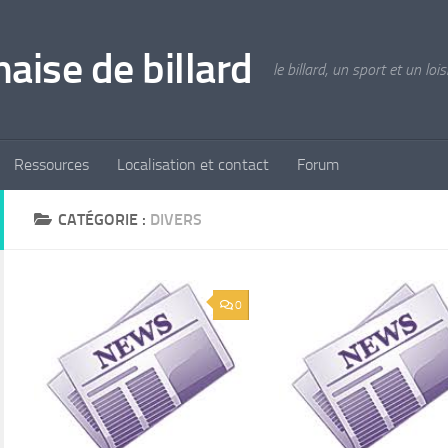
aise de billard
le billard, un sport et un lois
Ressources
Localisation et contact
Forum
CATÉGORIE :
DIVERS
0