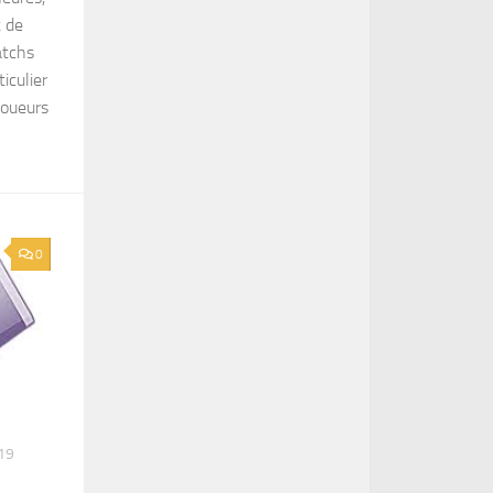
t de
atchs
iculier
joueurs
0
19