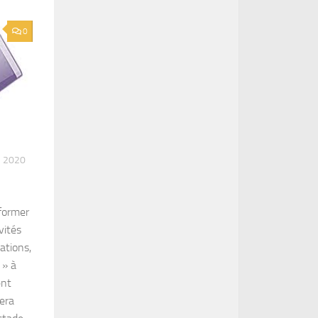
0
 2020
nformer
vités
ations,
 » à
ent
sera