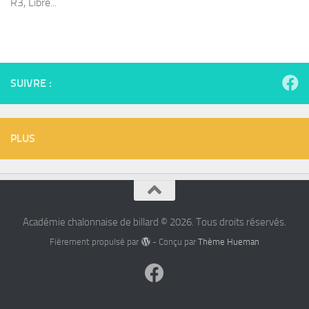
R3, Libre...
SUIVRE :
PLUS
Académie chalonnaise de billard © 2026. Tous droits réservés.
Fièrement propulsé par
- Conçu par
Thème Hueman