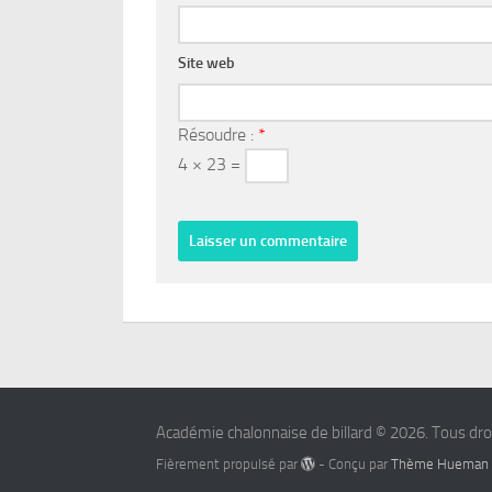
Site web
Résoudre :
*
4 × 23 =
Académie chalonnaise de billard © 2026. Tous dro
Fièrement propulsé par
- Conçu par
Thème Hueman