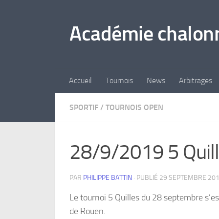
Skip to content
Académie chalonn
Accueil
Tournois
News
Arbitrages
SPORTIF
/
TOURNOIS OPEN
28/9/2019 5 Q
PAR
PHILIPPE BATTIN
· PUBLIÉ
29 SEPTEMBRE 20
Le tournoi 5 Quilles du 28 septembre s’e
de Rouen.