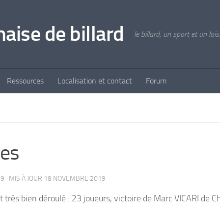
aise de billard
le billard, un sport et un lois
Ressources
Localisation et contact
Forum
uilles
19
· MIS À JOUR
18 NOVEMBRE 2019
st très bien déroulé : 23 joueurs, victoire de Marc VICARI d